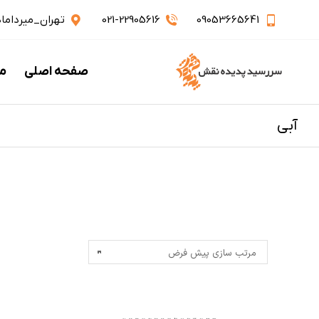
09053665641
021-22905616
تهران_میرداماد_نفت
صفحه اصلی
م
آبی