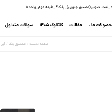
 جنوبی(مصدق جنوبی)_پلاک4_طبقه دوم_واحد10
حصولات ما
مقالات
کاتالوگ 1405
سوالات متداول
صفحه نخست
محصول رنگ
آبی
مکان شما: