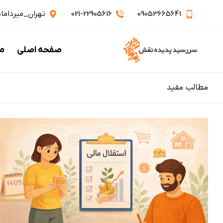
09053665641
021-22905616
تهران_میرداماد_نفت
صفحه اصلی
م
مطالب مفید