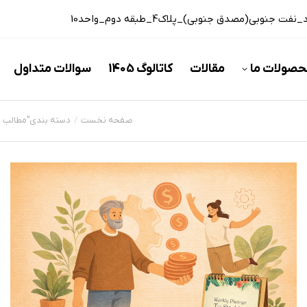
 جنوبی(مصدق جنوبی)_پلاک4_طبقه دوم_واحد10
حصولات ما
مقالات
کاتالوگ 1405
سوالات متداول
صفحه نخست
دسته بندی"مطالب م
مکان شما: