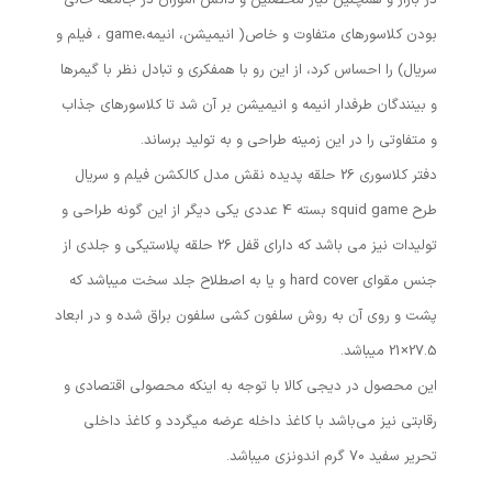
در بازار و همچنین نیاز محصلین و دانش آموزان در جامعه خالی
بودن کلاسورهای متفاوت و خاص( انیمیشن، انیمه،game ، فیلم و
سریال) را احساس کرد، از این رو با همفکری و تبادل نظر با گیمرها
و بینندگان طرفدار انیمه و انیمیشن بر آن شد تا کلاسورهای جذاب
و متفاوتی را در این زمینه طراحی و به تولید برساند.
دفتر کلاسوری 26 حلقه پدیده نقش مدل کالکشن فیلم و سریال
طرح squid game بسته 4 عددی یکی دیگر از این گونه طراحی و
تولیدات نیز می باشد که دارای قفل 26 حلقه پلاستیکی و جلدی از
جنس مقوای hard cover و یا به اصطلاح جلد سخت میباشد که
پشت و روی آن به روش سلفون کشی سلفون براق شده و در ابعاد
27.5×21 میباشد.
این محصول در دیجی کالا با توجه به اینکه محصولی اقتصادی و
رقابتی نیز می‌باشد با کاغذ داخله عرضه میگردد و کاغذ داخلی
تحریر سفید 70 گرم اندونزی میباشد.