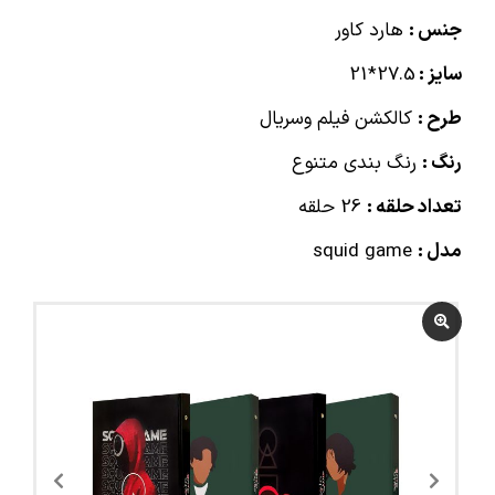
جنس :
هارد کاور
سایز :
27.5*21
طرح :
کالکشن فیلم وسریال
رنگ :
رنگ بندی متنوع
تعداد حلقه :
26 حلقه
مدل :
squid game