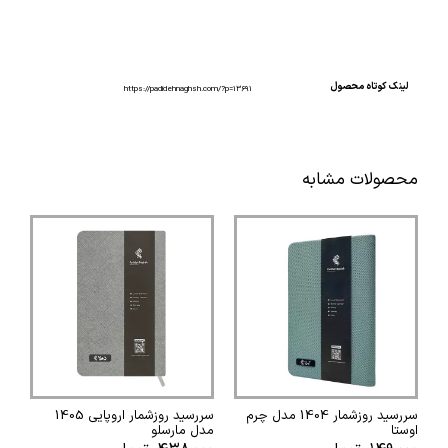
لینک کوتاه محصول
https://padidehnaghsh.com/?p=13691
محصولات مشابه
سررسید روزشمار 1404 مدل چرم
سررسید روزشمار اروپایی 1405
اوستا
مدل مارسلو